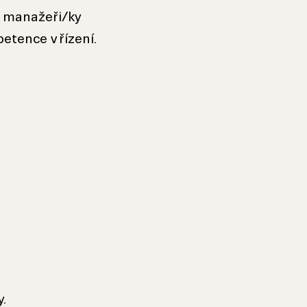
, manažeři/ky
petence v řízení.
.