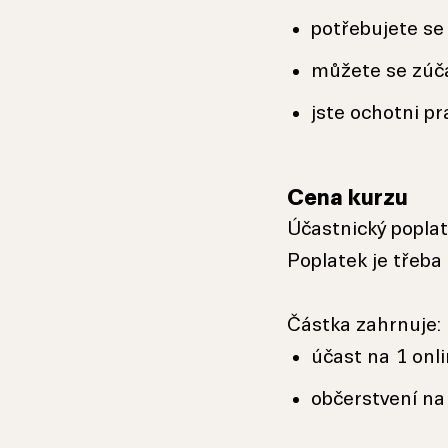
potřebujete se 
můžete se zúč
jste ochotni p
Cena kurzu
Účastnický popla
Poplatek je třeba
Částka zahrnuje:
účast na 1 onl
občerstvení na