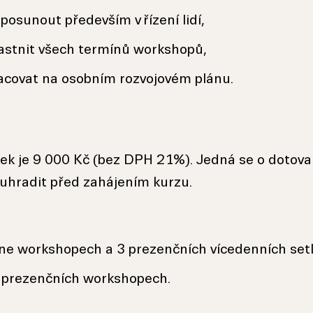
posunout především v řízení lidí,
astnit všech termínů workshopů,
racovat na osobním rozvojovém plánu.
tek je 9 000 Kč (bez DPH 21%). Jedná se o dotov
 uhradit před zahájením kurzu.
ine workshopech a 3 prezenčních vícedenních set
 prezenčních workshopech.