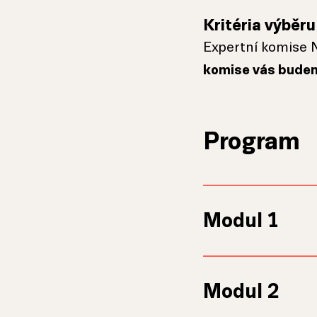
Kritéria výběr
Expertní komise 
komise vás budem
Program
Modul 1
Prezenčně, Ústí
Modul 2
11.–13. května 2