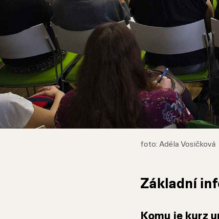
foto: Adéla Vosičková
Základní in
Komu je kurz u