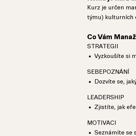
Kurz je určen ma
týmu) kulturních 
Co Vám Manaže
STRATEGII
Vyzkoušíte si 
SEBEPOZNÁNÍ
Dozvíte se, jak
LEADERSHIP
Zjistíte, jak ef
MOTIVACI
Seznámíte se s 