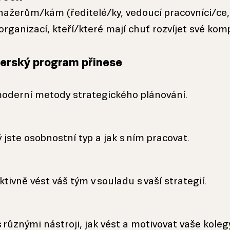
nažerům/kám (ředitelé/ky, vedoucí pracovníci/ce
organizací, kteří/které mají chuť rozvíjet své kom
rský program přinese
moderní metody strategického plánování.
ý jste osobnostní typ a jak s ním pracovat.
ektivně vést váš tým v souladu s vaší strategií.
různými nástroji, jak vést a motivovat vaše kolegy