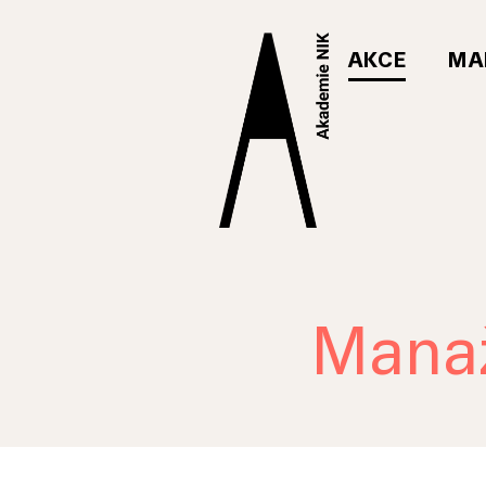
AKCE
MA
Manaž