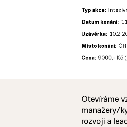
Typ akce:
Inteziv
Datum konání:
11
Uzávěrka:
10.2.2
Místo konání:
ČR 
Cena:
9000,- Kč 
Otevíráme vz
manažery/ky
rozvoji a le