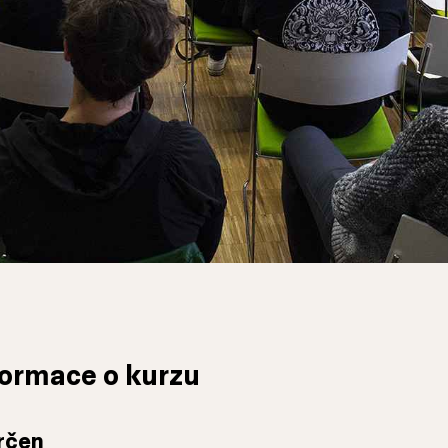
formace o kurzu
rčen