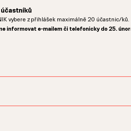
u účastníků
NIK vybere z přihlášek maximálně 20 účastnic/ků.
e informovat e-mailem či telefonicky do 25. únor
 nad Labem
026