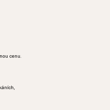
anou cenu.
káních,