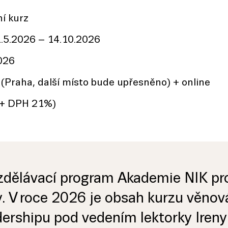
ní kurz
.5.2026 – 14.10.2026
026
(Praha, další místo bude upřesněno) + online
(+ DPH 21%)
dělávací program Akademie NIK pro
. V roce 2026 je obsah kurzu věno
adershipu pod vedením lektorky Ireny